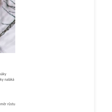
máky
ky naláká
směr růstu