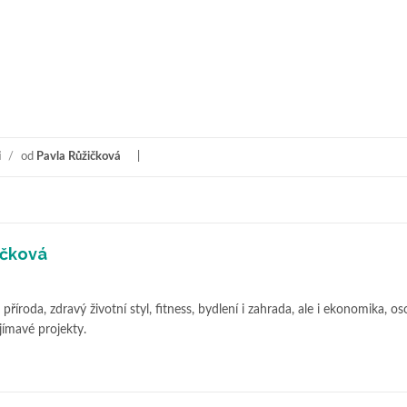
i
/
od
Pavla Růžičková
ičková
příroda, zdravý životní styl, fitness, bydlení i zahrada, ale i ekonomika, os
jímavé projekty.