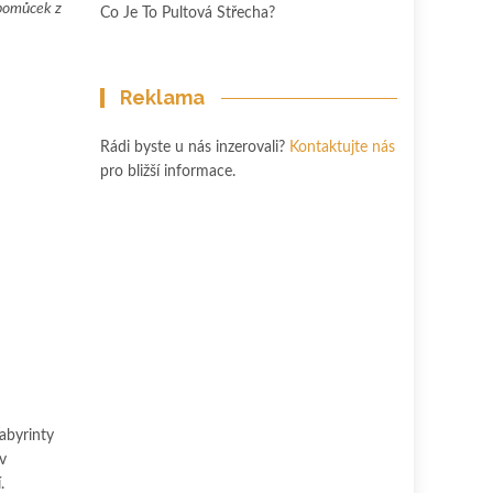
 pomůcek z
Co Je To Pultová Střecha?
Reklama
Rádi byste u nás inzerovali?
Kontaktujte nás
pro bližší informace.
abyrinty
v
.