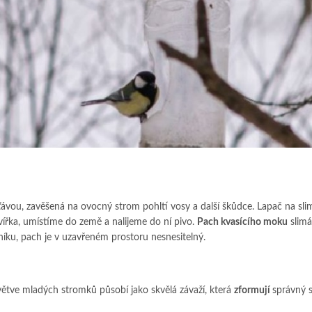
ávou, zavěšená na ovocný strom pohltí vosy a další škůdce. Lapač na sli
ířka, umístíme do země a nalijeme do ní pivo.
Pach kvasícího moku
slimá
níku, pach je v uzavřeném prostoru nesnesitelný.
ětve mladých stromků působí jako skvělá závaží, která
zformují
správný 