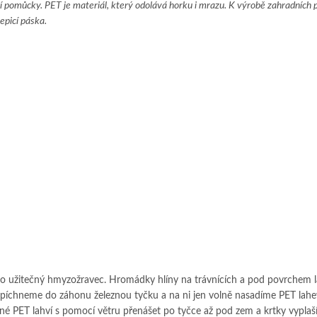
ní pomůcky. PET je materiál, který odolává horku i mrazu. K výrobě zahradních
lepicí páska.
e to užitečný hmyzožravec. Hromádky hlíny na trávnících a pod povrchem l
zapíchneme do záhonu železnou tyčku a na ni jen volně nasadíme PET lahe
né PET lahví s pomocí větru přenášet po tyčce až pod zem a krtky vyplaší