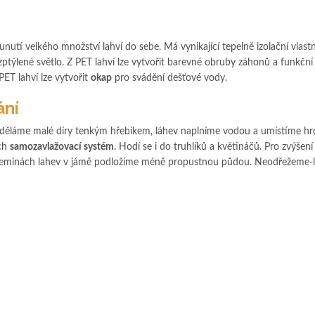
utí velkého množství lahví do sebe. Má vynikající tepelně izolační vlastn
zptýlené světlo. Z PET lahví lze vytvořit barevné obruby záhonů a funkční
PET lahví lze vytvořit
okap
pro svádění dešťové vody.
ání
uděláme malé díry tenkým hřebíkem, láhev naplníme vodou a umístíme hr
ech
samozavlažovací systém
. Hodí se i do truhlíků a květináčů. Pro zvýšen
ch zeminách lahev v jámě podložíme méně propustnou půdou. Neodřežeme-l