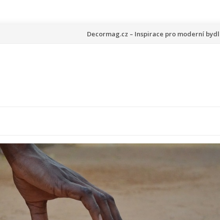
Přeskočit
Decormag.cz – Inspirace pro moderní bydl
na
obsah