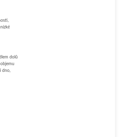
osti,
 nízké
dlem dolů
í objemu
i dno,