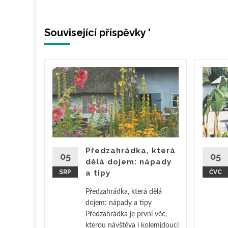
Související příspěvky '
vá
 pěkný
ívají
deálním
Předzahrádka, která
05
05
dělá dojem: nápady
SRP
a tipy
ČVC
ěte více
Předzahrádka, která dělá
dojem: nápady a tipy
Předzahrádka je první věc,
kterou návštěva i kolemjdoucí