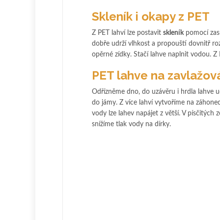
Skleník i okapy z PET
Z PET lahví lze postavit
skleník
pomocí zasun
dobře udrží vlhkost a propouští dovnitř ro
opěrné zídky. Stačí lahve naplnit vodou. Z 
PET lahve na zavlažov
Odřízněme dno, do uzávěru i hrdla lahve 
do jámy. Z více lahví vytvoříme na záhon
vody lze lahev napájet z větší. V písčitý
snížíme tlak vody na dírky.