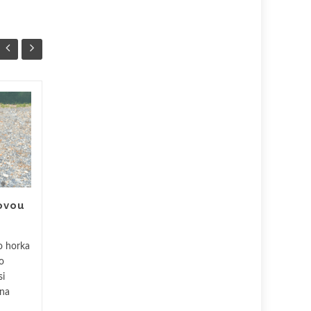
Jak využít pařez na
17
04
zahradě?
ÚNO
ÚNO
Někdy musíme na svojí
zahradě nějaký strom
pokácet a zbude nám po něm
pařez. Nemusíte jej hned
ovou
složitě likvidovat. Zkuste jej...
Exteriér
Čtěte více
Exteri
ho horka
o
si
 na