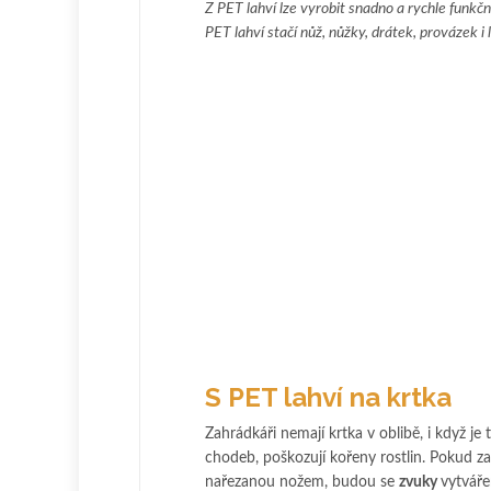
Z PET lahví lze vyrobit snadno a rychle funkč
PET lahví stačí nůž, nůžky, drátek, provázek i 
S PET lahví na krtka
Zahrádkáři nemají krtka v oblibě, i když j
chodeb, poškozují kořeny rostlin. Pokud 
nařezanou nožem, budou se
zvuky
vytváře