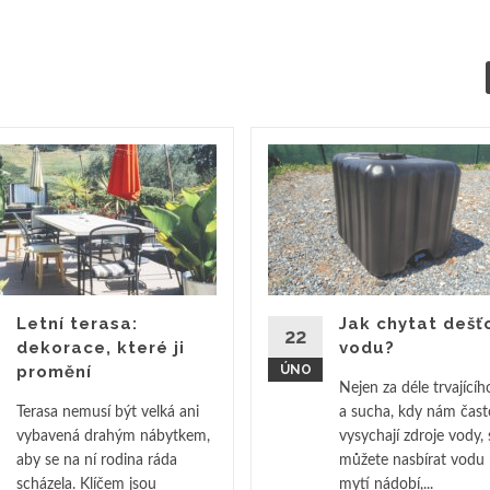
Letní terasa:
Jak chytat dešť
22
dekorace, které ji
vodu?
promění
ÚNO
Nejen za déle trvající
Terasa nemusí být velká ani
a sucha, kdy nám čast
vybavená drahým nábytkem,
vysychají zdroje vody, 
aby se na ní rodina ráda
můžete nasbírat vodu
scházela. Klíčem jsou
mytí nádobí,...