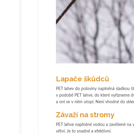
Lapače škůdců
PET lahev do poloviny naplněná sladkou šť
v podobě PET lahve, do které vyřízneme dv
a oni se v něm utopí. Není vhodné do skle
Závaží na stromy
PET lahve naplněné vodou a zavěšené na v
větví. Je to snadné a efektivní.