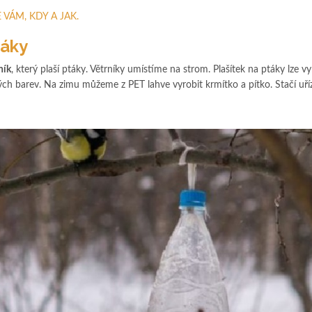
VÁM, KDY A JAK.
táky
ník
, který plaší ptáky. Větrníky umístíme na strom. Plašítek na ptáky lze vy
ch barev. Na zimu můžeme z PET lahve vyrobit krmítko a pítko. Stačí uř