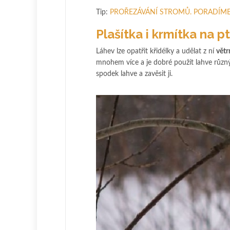
Tip:
PROŘEZÁVÁNÍ STROMŮ. PORADÍME 
Plašítka i krmítka na p
Láhev lze opatřit křidélky a udělat z ní
větr
mnohem více a je dobré použít lahve různý
spodek lahve a zavěsit ji.