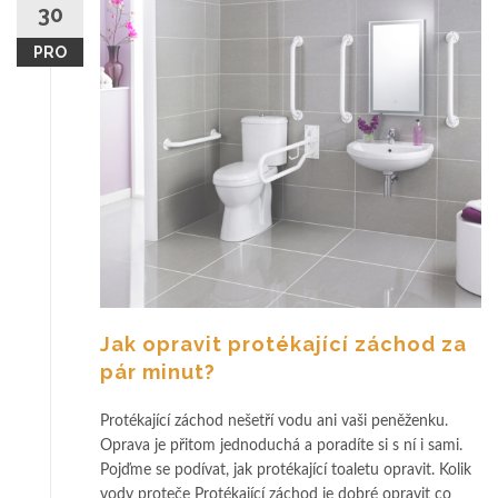
30
PRO
Jak opravit protékající záchod za
pár minut?
Protékající záchod nešetří vodu ani vaši peněženku.
Oprava je přitom jednoduchá a poradíte si s ní i sami.
Pojďme se podívat, jak protékající toaletu opravit. Kolik
vody proteče Protékající záchod je dobré opravit co