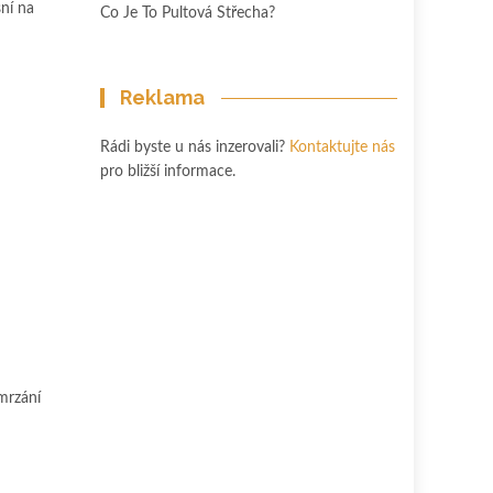
ní na
Co Je To Pultová Střecha?
Reklama
Rádi byste u nás inzerovali?
Kontaktujte nás
pro bližší informace.
amrzání