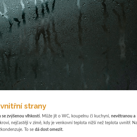
vnitřní strany
 se zvýšenou vlhkostí
. Může jít o WC, koupelnu či kuchyni,
nevětranou a
dkroví, nejčastěji v zimě, kdy je venkovní teplota nižší než teplota uvnitř. N
 zkondenzuje. To se
dá dost omezit
.