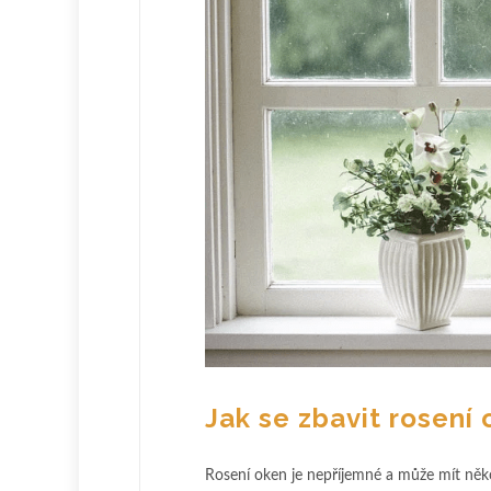
Jak se zbavit rosení
Rosení oken je nepříjemné a může mít někol