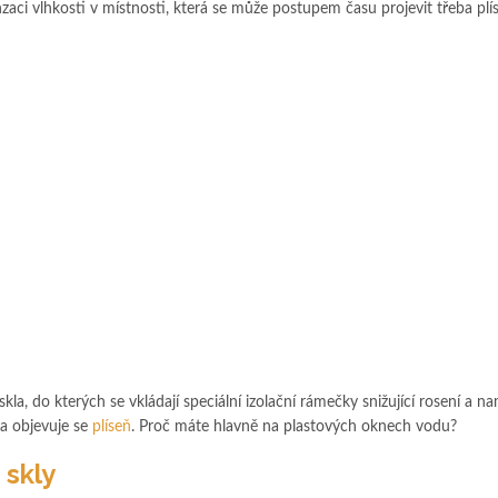
ci vlhkosti v místnosti, která se může postupem času projevit třeba plís
jskla, do kterých se vkládají speciální izolační rámečky snižující rosení a n
 a objevuje se
plíseň
. Proč máte hlavně na plastových oknech vodu?
 skly