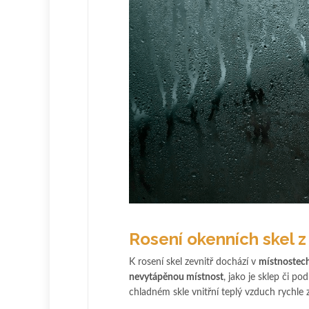
Rosení okenních skel z 
K rosení skel zevnitř dochází v
místnostech
nevytápěnou místnost
, jako je sklep či po
chladném skle vnitřní teplý vzduch rychle