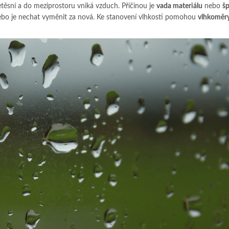
etěsní a do meziprostoru vniká vzduch. Příčinou je
vada materiálu
nebo
š
 nebo je nechat vyměnit za nová. Ke stanovení vlhkosti pomohou
vlhkoměr