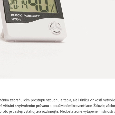
ěním zabraňujícím prostupu vzduchu a tepla, ale i úniku vlhkosti vytvoře
vé větrání s vytvořením průvanu
a používání
mikroventilace
.
Žaluzie, záclo
proto je častěji
vytahujte a rozhrnujte
. Nedostatečně vytápěné místnosti 