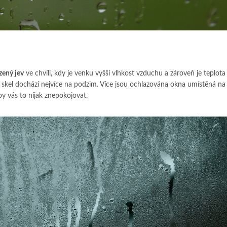
zený jev
ve chvíli, kdy je venku vyšší vlhkost vzduchu a zároveň je teplot
ení skel dochází nejvíce na podzim. Více jsou ochlazována okna umístěná na
y vás to nijak znepokojovat.