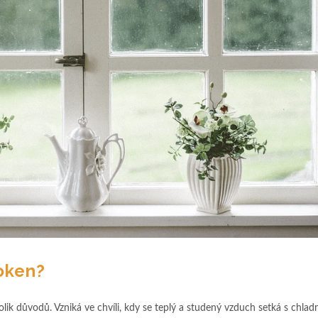
 oken?
ik důvodů. Vzniká ve chvíli, kdy se teplý a studený vzduch setká s chlad