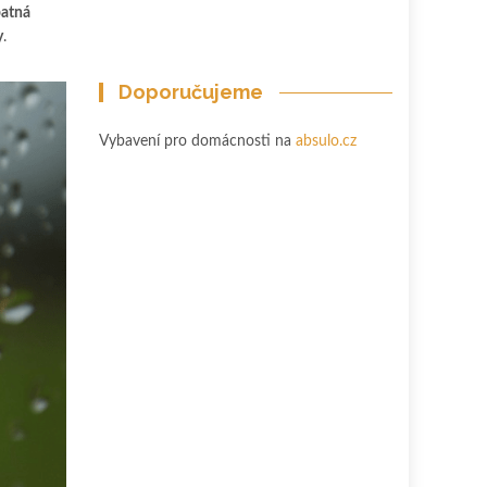
patná
y
.
Doporučujeme
Vybavení pro domácnosti na
absulo.cz