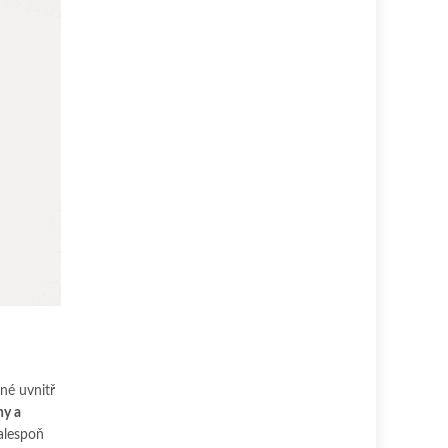
né uvnitř
ny a
alespoň