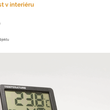
t v interiéru
u
bjektu