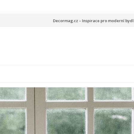
Přeskočit
Decormag.cz – Inspirace pro moderní bydl
na
obsah