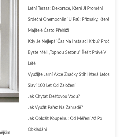
Letní Terasa: Dekorace, Které Ji Promění
Srdeční Onemocnění U Psů: Příznaky, Které
Majitelé Často Přehlíží
Kdy Je Nejlepší Čas Na Instalaci Krbu? Proč
Byste Měli „topnou Sezónu“ Řešit Právě V
Létě
Využijte Jarní Akce Značky Stihl Která Letos
Slaví 100 Let Od Založení
Jak Chytat Dešťovou Vodu?
Jak Využít Pařez Na Zahradě?
Jak Obložit Koupelnu: Od Měření Až Po
Obkládání
nějším