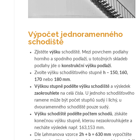
Výpočet jednoramenného
schodiště
Zjistěte
výšku
schodiště. Mezi povrchem podlahy
horního a spodního podlaží, u totožných skladeb
podlahy jde o
konstrukční výšku podlaží
.
Zvolte výšku schodišťového stupně
h – 150, 160,
170
nebo
180 mm
.
Výškou stupně podělte výšku schodiště
a výsledek
zaokrouhlete
na celá čísla. U jednoho schodišťového
ramene může být počet stupňů sudý i lichý, u
dvouramenného schodiště pouze sudý.
Výšku
schodiště
podělte počtem schodů
, získáte
konečnou výšku stupně, kterou nezaokrouhlujete a
necháte výsledek např. 163,153 mm.
Dle Lehmanova vzorce
2h + b = 630 mm
vypočtěte