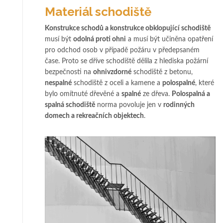
Materiál schodiště
Konstrukce schodů a konstrukce obklopující schodiště
musí být
odolná proti ohni
a musí být učiněna opatření
pro odchod osob v případě požáru v předepsaném
čase. Proto se dříve schodiště dělila z hlediska požární
bezpečnosti na
ohnivzdorné
schodiště z betonu,
nespalné
schodiště z oceli a kamene a
polospalné
, které
bylo omítnuté dřevěné a
spalné
ze dřeva.
Polospalná a
spalná schodiště
norma povoluje jen v
rodinných
domech a rekreačních objektech
.