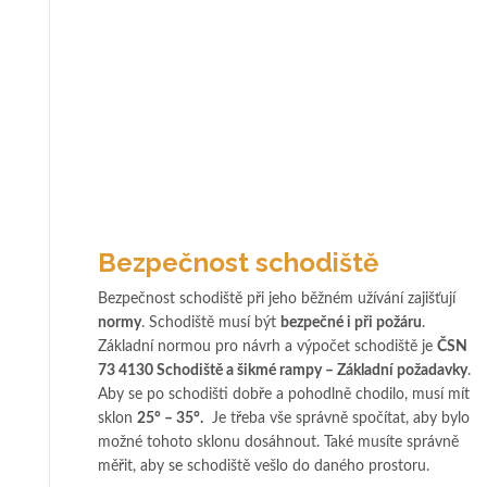
Bezpečnost schodiště
Bezpečnost schodiště při jeho běžném užívání zajišťují
normy
. Schodiště musí být
bezpečné i při požáru
.
Základní normou pro návrh a výpočet schodiště je
ČSN
73 4130 Schodiště a šikmé rampy – Základní požadavky
.
Aby se po schodišti dobře a pohodlně chodilo, musí mít
sklon
25° – 35°.
Je třeba vše správně spočítat, aby bylo
možné tohoto sklonu dosáhnout. Také musíte správně
měřit, aby se schodiště vešlo do daného prostoru.