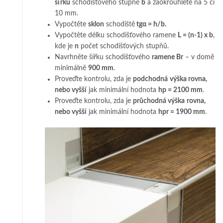
šířku
schodišťového stupně
b
a zaokrouhlete na 5 či
10 mm.
Vypočtěte
sklon
schodiště
tgα = h/b.
Vypočtěte délku schodišťového ramene
L = (n-1) x b
,
kde je
n
počet schodišťových stupňů.
Navrhněte šířku schodišťového
ramene Br
– v domě
minimálně
900 mm
.
Proveďte kontrolu, zda je
podchodná
výška rovna,
nebo vyšší
jak minimální hodnota
hp = 2100 mm
.
Proveďte kontrolu, zda je
průchodná výška
rovna,
nebo vyšší
jak minimální hodnota
hpr = 1900 mm
.