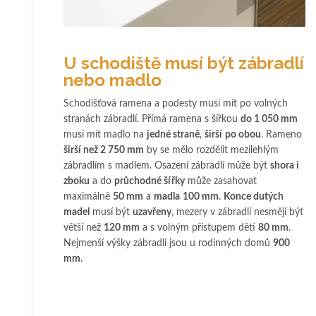
U schodiště musí být zábradlí
nebo madlo
Schodišťová ramena a podesty musí mít po volných
stranách zábradlí. Přímá ramena s šířkou
do 1 050 mm
musí mít madlo na
jedné straně
,
širší
po obou
. Rameno
širší než 2 750 mm
by se mělo rozdělit mezilehlým
zábradlím s madlem. Osazení zábradlí může být
shora i
zboku
a do
průchodné šířky
může zasahovat
maximálně
50 mm
a
madla
100 mm
.
Konce dutých
madel
musí být
uzavřeny
, mezery v zábradlí nesmějí být
větší než
120 mm
a s volným přístupem dětí
80 mm
.
Nejmenší výšky zábradlí jsou u rodinných domů
900
mm
.