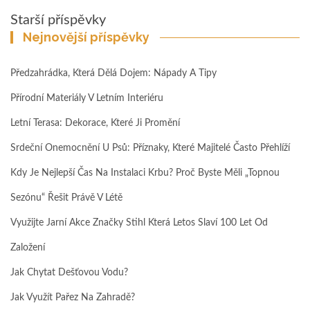
Navigace
Starší příspěvky
pro
Nejnovější příspěvky
příspěvky
Předzahrádka, Která Dělá Dojem: Nápady A Tipy
Přírodní Materiály V Letním Interiéru
Letní Terasa: Dekorace, Které Ji Promění
Srdeční Onemocnění U Psů: Příznaky, Které Majitelé Často Přehlíží
Kdy Je Nejlepší Čas Na Instalaci Krbu? Proč Byste Měli „topnou
Sezónu“ Řešit Právě V Létě
Využijte Jarní Akce Značky Stihl Která Letos Slaví 100 Let Od
Založení
Jak Chytat Dešťovou Vodu?
Jak Využít Pařez Na Zahradě?