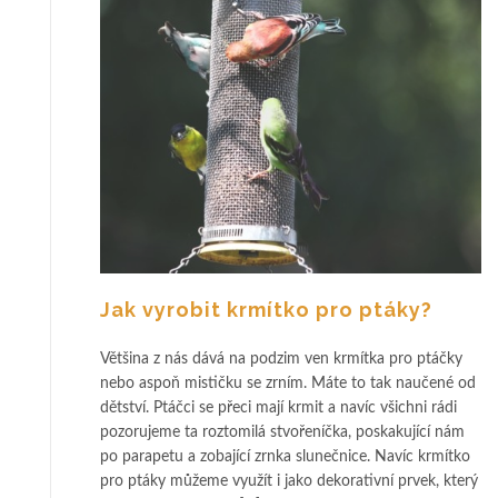
Jak vyrobit krmítko pro ptáky?
Většina z nás dává na podzim ven krmítka pro ptáčky
nebo aspoň mističku se zrním. Máte to tak naučené od
dětství. Ptáčci se přeci mají krmit a navíc všichni rádi
pozorujeme ta roztomilá stvořeníčka, poskakující nám
po parapetu a zobající zrnka slunečnice. Navíc krmítko
pro ptáky můžeme využít i jako dekorativní prvek, který