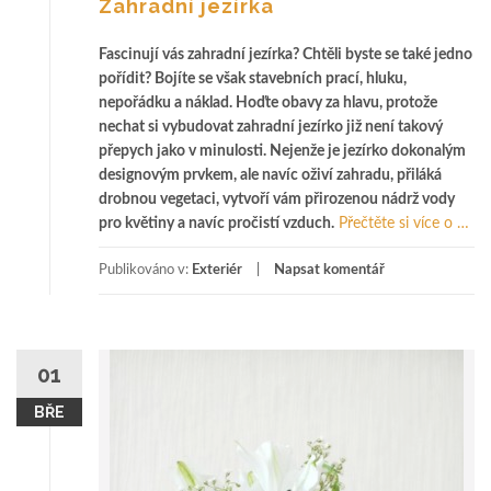
Zahradní jezírka
Fascinují vás zahradní jezírka? Chtěli byste se také jedno
pořídit? Bojíte se však stavebních prací, hluku,
nepořádku a náklad. Hoďte obavy za hlavu, protože
nechat si vybudovat zahradní jezírko již není takový
přepych jako v minulosti. Nejenže je jezírko dokonalým
designovým prvkem, ale navíc oživí zahradu, přiláká
drobnou vegetaci, vytvoří vám přirozenou nádrž vody
o
pro květiny a navíc pročistí vzduch.
Přečtěte si více o
…
Z
Publikováno v:
Exteriér
Napsat komentář
a
h
r
a
d
01
n
BŘE
í
j
e
z