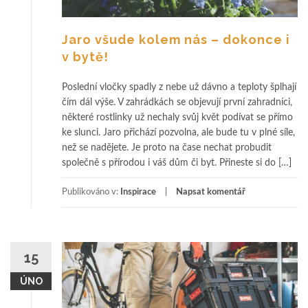
Jaro všude kolem nás – dokonce i
v bytě!
Poslední vločky spadly z nebe už dávno a teploty šplhají
čím dál výše. V zahrádkách se objevují první zahradníci,
některé rostlinky už nechaly svůj květ podívat se přímo
ke slunci. Jaro přichází pozvolna, ale bude tu v plné síle,
než se nadějete. Je proto na čase nechat probudit
společně s přírodou i váš dům či byt. Přineste si do […]
Publikováno v:
Inspirace
Napsat komentář
15
ÚNO