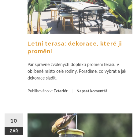
Letní terasa: dekorace, které ji
promění
Pár správně zvolených doplňků promění terasu v
oblíbené místo celé rodiny. Poradíme, co vybrat a jak
dekorace sladit.
Publikováno v:
Exteriér
Napsat komentář
10
ZÁŘ