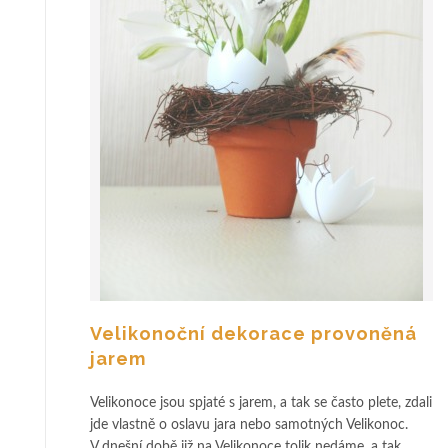
í
r
k
a
Velikonoční dekorace provoněná
jarem
Velikonoce jsou spjaté s jarem, a tak se často plete, zdali
jde vlastně o oslavu jara nebo samotných Velikonoc.
V dnešní době již na Velikonoce tolik nedáme, a tak