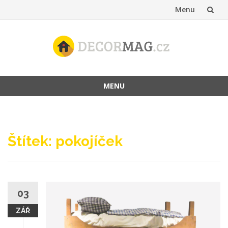
Menu
Přeskočit
na
obsah
MENU
Přeskočit
na
obsah
Štítek:
pokojíček
03
ZÁŘ