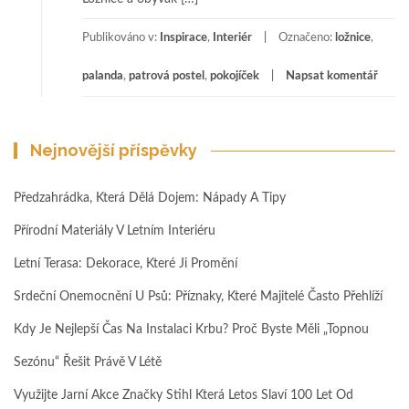
Publikováno v:
Inspirace
,
Interiér
Označeno:
ložnice
,
palanda
,
patrová postel
,
pokojíček
Napsat komentář
Nejnovější příspěvky
Předzahrádka, Která Dělá Dojem: Nápady A Tipy
Přírodní Materiály V Letním Interiéru
Letní Terasa: Dekorace, Které Ji Promění
Srdeční Onemocnění U Psů: Příznaky, Které Majitelé Často Přehlíží
Kdy Je Nejlepší Čas Na Instalaci Krbu? Proč Byste Měli „topnou
Sezónu“ Řešit Právě V Létě
Využijte Jarní Akce Značky Stihl Která Letos Slaví 100 Let Od