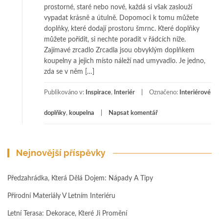
prostorné, staré nebo nové, každá si však zaslouží
vypadat krásně a útulně. Dopomoci k tomu můžete
doplňky, které dodají prostoru šmrnc. Které doplňky
můžete pořídit, si nechte poradit v řádcích níže.
Zajímavé zrcadlo Zrcadla jsou obvyklým doplňkem
koupelny a jejich místo náleží nad umyvadlo. Je jedno,
zda se v něm […]
Publikováno v:
Inspirace
,
Interiér
Označeno:
Interiérové
doplňky
,
koupelna
Napsat komentář
Nejnovější příspěvky
Předzahrádka, Která Dělá Dojem: Nápady A Tipy
Přírodní Materiály V Letním Interiéru
Letní Terasa: Dekorace, Které Ji Promění