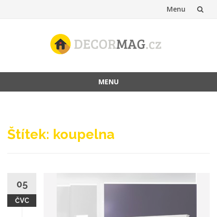
Menu
Přeskočit
na
obsah
MENU
Přeskočit
na
obsah
Štítek:
koupelna
05
ČVC