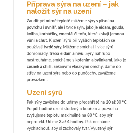
Příprava sýra na uzení – jak
naložit sýr na uzení
Zaudit
při
mírné teplotě
můžeme
sýry s plísní na
povrchu i uvnitř
, ale i tvrdé sýry, jako je
eidam, gouda,
koliba, korbáčiky, ementál či tofu
, které získají
jemnou
vůni a chuť
. K uzení sýrů při
vyšších teplotách
se
používají
tvrdé sýry.
Můžeme smíchat i více sýrů
dohromady, třeba
eidam a nivu
. Sýry nahrubo
nastrouháme, smícháme s
kořením a bylinkami
, jako je
česnek a chilli
,
sekanými vlašskými ořechy
, dáme do
střev na uzení sýra nebo do punčochy, zavážeme
provázkem.
Uzení sýrů
Pak sýry zavěsíme do udírny předehřáté na
20 až 30 °C
.
Po
půl hodině
uzení studeným kouřem a pozvolna
zvyšujeme teplotu maximálně na
80 °C
, aby sýr
neprotekl. Udíme
3 až 4 hodiny
. Pak necháme
vychladnout, aby si zachovaly tvar. Vyuzený sýr