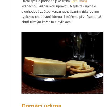
Uzení sýrů je podobně jako třeba
uzení masa
jedinečnou kulinářskou úpravou. Nejde tak úplně o
dlouhodobý způsob konzervace. Uzením získá pokrm
typickou chuť i vůni, kterou si můžeme přizpůsobit naší
chuti různým kořením a bylinkami.
Domácí udírna