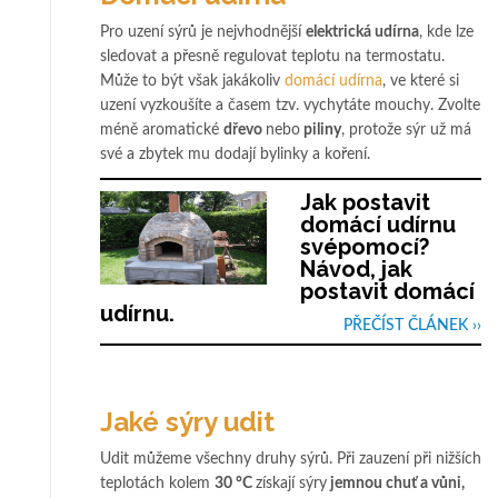
Pro uzení sýrů je nejvhodnější
elektrická udírna
, kde lze
sledovat a přesně regulovat teplotu na termostatu.
Může to být však jakákoliv
domácí udírna
, ve které si
uzení vyzkoušíte a časem tzv. vychytáte mouchy. Zvolte
méně aromatické
dřevo
nebo
piliny
, protože sýr už má
své a zbytek mu dodají bylinky a koření.
Jak postavit
domácí udírnu
svépomocí?
Návod, jak
postavit domácí
udírnu.
PŘEČÍST ČLÁNEK ››
Jaké sýry udit
Udit můžeme všechny druhy sýrů. Při zauzení při nižších
teplotách kolem
30 °C
získají sýry
jemnou chuť a vůni,