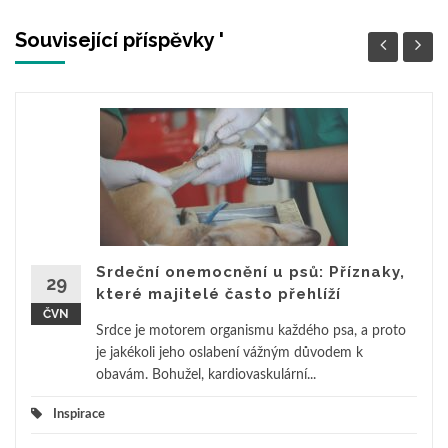
Související příspěvky '
Srdeční onemocnění u psů: Příznaky,
29
které majitelé často přehlíží
ČVN
Srdce je motorem organismu každého psa, a proto
je jakékoli jeho oslabení vážným důvodem k
obavám. Bohužel, kardiovaskulární...
Inspirace