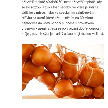
při vyšší teplotě
60 až 80 °C
, nebopři vyšší teplotě, kdy
se sýr roztopí a získá tvar nádoby, ve které jej udíme.
Udit lze
v misce
, nebo ve
speciálním celulózovém
střívku na uzení,
které před plněním na
30 minut
namočíme do vody
nebo
v punčoše
s
provázkem
určeným k uzení
. Střeva se po vyuzení dobře loupou i
krájejí, povrch sýra je hladký a jsou mají různou velikost.