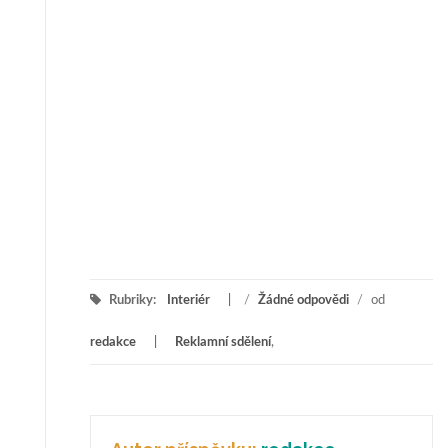
Rubriky:
Interiér
/
Žádné odpovědi
/
od
redakce
Reklamní sdělení
,