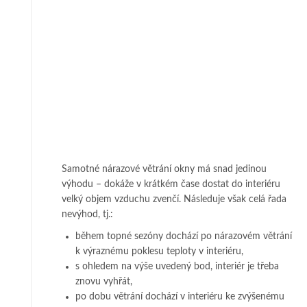
Samotné nárazové větrání okny má snad jedinou
výhodu – dokáže v krátkém čase dostat do interiéru
velký objem vzduchu zvenčí. Následuje však celá řada
nevýhod, tj.:
během topné sezóny dochází po nárazovém větrání
k výraznému poklesu teploty v interiéru,
s ohledem na výše uvedený bod, interiér je třeba
znovu vyhřát,
po dobu větrání dochází v interiéru ke zvýšenému