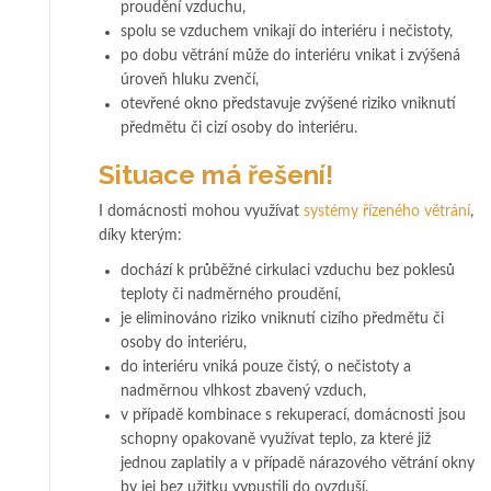
proudění vzduchu,
spolu se vzduchem vnikají do interiéru i nečistoty,
po dobu větrání může do interiéru vnikat i zvýšená
úroveň hluku zvenčí,
otevřené okno představuje zvýšené riziko vniknutí
předmětu či cizí osoby do interiéru.
Situace má řešení!
I domácnosti mohou využívat
systémy řízeného větrání
,
díky kterým:
dochází k průběžné cirkulaci vzduchu bez poklesů
teploty či nadměrného proudění,
je eliminováno riziko vniknutí cizího předmětu či
osoby do interiéru,
do interiéru vniká pouze čistý, o nečistoty a
nadměrnou vlhkost zbavený vzduch,
v případě kombinace s rekuperací, domácnosti jsou
schopny opakovaně využívat teplo, za které již
jednou zaplatily a v případě nárazového větrání okny
by jej bez užitku vypustili do ovzduší.