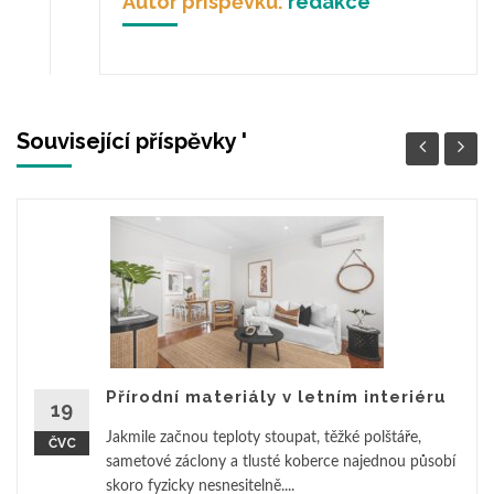
Autor příspěvku:
redakce
Související příspěvky '
Přírodní materiály v letním interiéru
19
Jakmile začnou teploty stoupat, těžké polštáře,
ČVC
sametové záclony a tlusté koberce najednou působí
skoro fyzicky nesnesitelně....