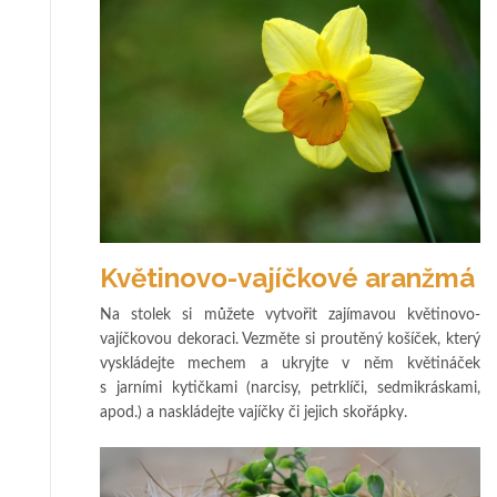
Květinovo-vajíčkové aranžmá
Na stolek si můžete vytvořit zajímavou květinovo-
vajíčkovou dekoraci. Vezměte si proutěný košíček, který
vyskládejte mechem a ukryjte v něm květináček
s jarními kytičkami (narcisy, petrklíči, sedmikráskami,
apod.) a naskládejte vajíčky či jejich skořápky.