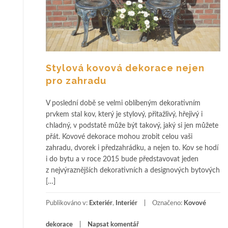
Stylová kovová dekorace nejen
pro zahradu
V poslední době se velmi oblíbeným dekorativním
prvkem stal kov, který je stylový, přitažlivý, hřejivý i
chladný, v podstatě může být takový, jaký si jen můžete
přát. Kovové dekorace mohou zrobit celou vaši
zahradu, dvorek i předzahrádku, a nejen to. Kov se hodí
i do bytu a v roce 2015 bude představovat jeden
z nejvýraznějších dekorativních a designových bytových
[…]
Publikováno v:
Exteriér
,
Interiér
Označeno:
Kovové
dekorace
Napsat komentář