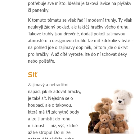
potřebuje své místo. Ideální je taková lavice na plyšáky
či panenky.
K tomuto tématu se však řadí i moderní truhly. Ty však
neukryjí žádný poklad, ale taktéž hračky všeho druhu.
Takové truhly jsou dřevěné, dodají pokoji zajímavou
atmosféru a designovou truhlu lze mít kdekoliv v bytě –
na pohled jde o zajímavý doplněk, přitom jde o úkryt
pro hračky! A až dítě vyroste, lze do ní schovat deky
nebo polštáře.
Síť
Zajímavý a netradiční
nápad, jak skladovat hračky,
je také síť. Nejedná se o
houpací, ale o takovou,
která má tři záchytné body
a lze ji umístit do rohu
místnosti – níž, výš, klidně
až ke stropu! Do ní lze