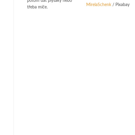
potom dát plyšáky nebo
MirelaSchenk
/ Pixabay
třeba míče.