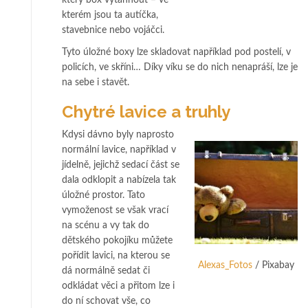
který box vytáhnout – ve
kterém jsou ta autíčka,
stavebnice nebo vojáčci.
Tyto úložné boxy lze skladovat například pod postelí, v
policích, ve skříni… Díky víku se do nich nenapráší, lze je
na sebe i stavět.
Chytré lavice a truhly
Kdysi dávno byly naprosto
normální lavice, například v
jídelně, jejichž sedací část se
dala odklopit a nabízela tak
úložné prostor. Tato
vymoženost se však vrací
na scénu a vy tak do
dětského pokojíku můžete
pořídit lavici, na kterou se
Alexas_Fotos
/ Pixabay
dá normálně sedat či
odkládat věci a přitom lze i
do ní schovat vše, co