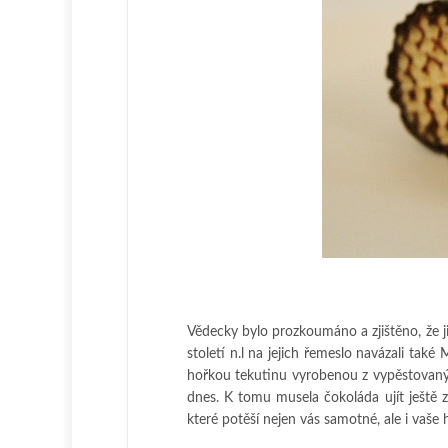
Vědecky bylo prozkoumáno a zjištěno, že ji
století n.l na jejich řemeslo navázali také M
hořkou tekutinu vyrobenou z vypěstovan
dnes. K tomu musela čokoláda ujít ještě
které potěší nejen vás samotné, ale i va