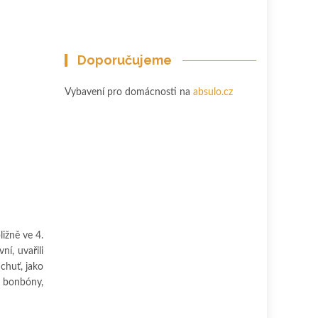
Doporučujeme
Vybavení pro domácnosti na
absulo.cz
ižně ve 4.
ní, uvařili
chuť, jako
é bonbóny,