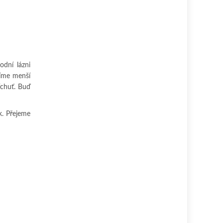
odní lázni
žíme menší
íchuť. Buď
k. Přejeme