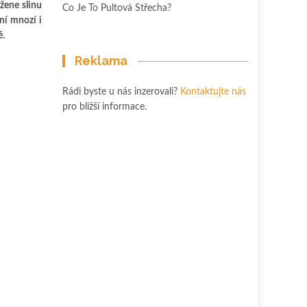
žene slinu
Co Je To Pultová Střecha?
 ní mnozí i
ě.
Reklama
Rádi byste u nás inzerovali?
Kontaktujte nás
pro bližší informace.