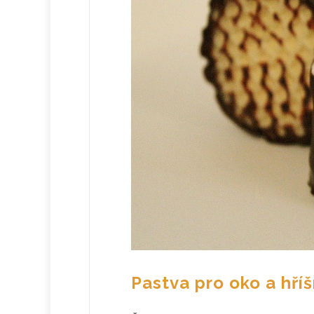
Pastva pro oko a hří