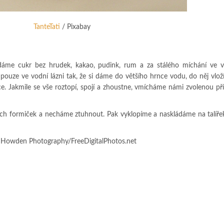
TanteTati
/ Pixabay
idáme cukr bez hrudek, kakao, pudink, rum a za stálého míchání ve v
pouze ve vodní lázni tak, že si dáme do většího hrnce vodu, do něj vlo
. Jakmile se vše roztopí, spojí a zhoustne, vmícháme námi zvolenou př
ch formiček a necháme ztuhnout. Pak vyklopíme a naskládáme na talíře
n Howden Photography/FreeDigitalPhotos.net