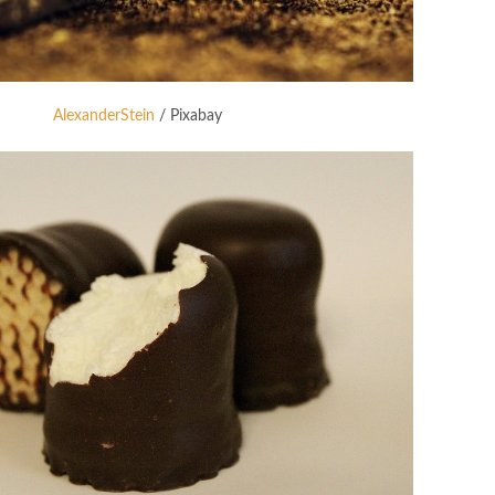
AlexanderStein
/ Pixabay