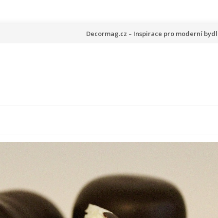
Přeskočit
Decormag.cz – Inspirace pro moderní bydl
na
obsah