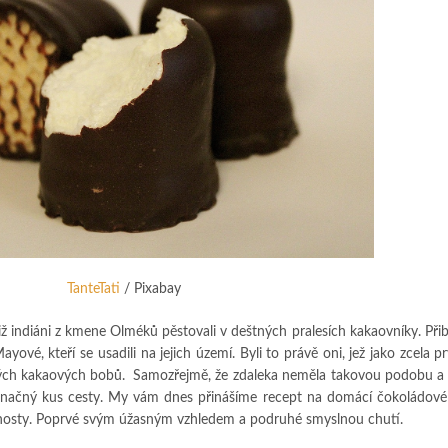
TanteTati
/ Pixabay
ž indiáni z kmene Olméků pěstovali v deštných pralesích kakaovníky. Přibl
ayové, kteří se usadili na jejich území. Byli to právě oni, jež jako zcela prv
ých kakaových bobů.
Samozřejmě, že zdaleka neměla takovou podobu a 
 značný kus cesty. My vám dnes přinášíme recept na domácí čokoládov
še hosty. Poprvé svým úžasným vzhledem a podruhé smyslnou chutí.