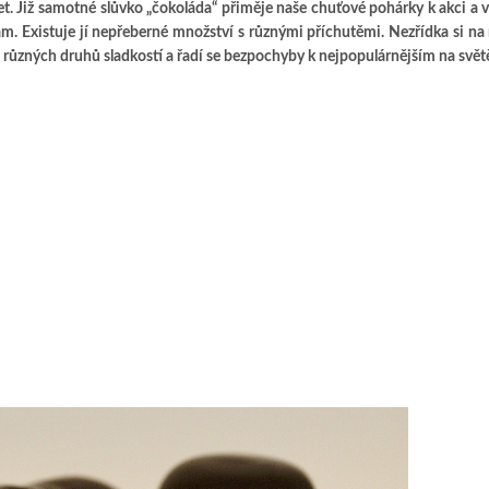
et. Již samotné slůvko „čokoláda“ přiměje naše chuťové pohárky k akci a v
 sám. Existuje jí nepřeberné množství s různými příchutěmi. Nezřídka si na
ti různých druhů sladkostí a řadí se bezpochyby k nejpopulárnějším na svět