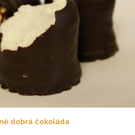
šně dobrá čokoláda