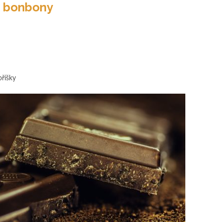
é bonbony
oříšky