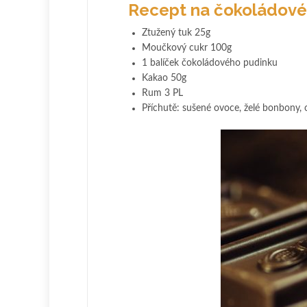
Recept na čokoládov
Ztužený tuk 25g
Moučkový cukr 100g
1 balíček čokoládového pudinku
Kakao 50g
Rum 3 PL
Příchutě: sušené ovoce, želé bonbony, 