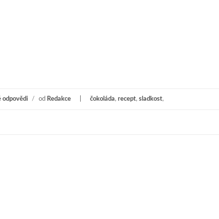
 odpovědi
/
od
Redakce
čokoláda
,
recept
,
sladkost
,