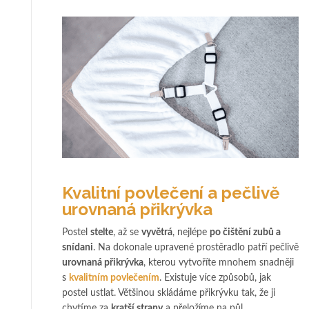
Kvalitní povlečení a pečlivě
urovnaná přikrývka
Postel
stelte
, až se
vyvětrá
, nejlépe
po čištění zubů a
snídani
. Na dokonale upravené prostěradlo patří pečlivě
urovnaná přikrývka
, kterou vytvoříte mnohem snadněji
s
kvalitním povlečením
. Existuje více způsobů, jak
postel ustlat. Většinou skládáme přikrývku tak, že ji
chytíme za
kratší strany
a přeložíme na půl.