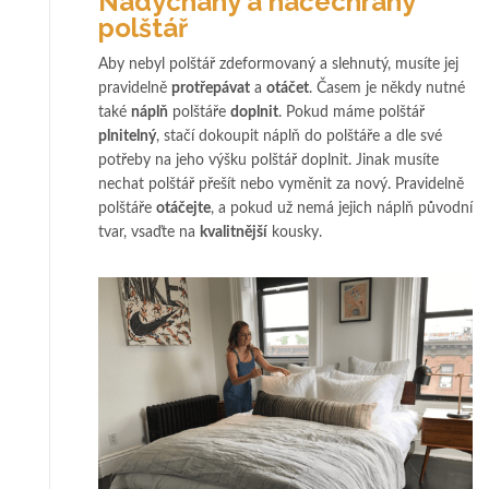
Nadýchaný a načechraný
polštář
Aby nebyl polštář zdeformovaný a slehnutý, musíte jej
pravidelně
protřepávat
a
otáčet
. Časem je někdy nutné
také
náplň
polštáře
doplnit
. Pokud máme polštář
plnitelný
, stačí dokoupit náplň do polštáře a dle své
potřeby na jeho výšku polštář doplnit. Jinak musíte
nechat polštář přešít nebo vyměnit za nový. Pravidelně
polštáře
otáčejte
, a pokud už nemá jejich náplň původní
tvar, vsaďte na
kvalitnější
kousky.