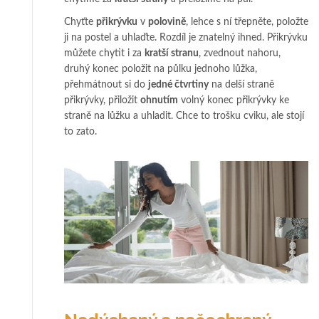
Chyťte
přikrývku
v
polovině
, lehce s ní třepněte, položte
ji na postel a uhlaďte. Rozdíl je znatelný ihned. Přikrývku
můžete chytit i za
kratší stranu
, zvednout nahoru,
druhý konec položit na půlku jednoho lůžka,
přehmátnout si do
jedné čtvrtiny
na delší straně
přikrývky, přiložit
ohnutím
volný konec přikrývky ke
straně na lůžku a uhladit. Chce to trošku cviku, ale stojí
to zato.