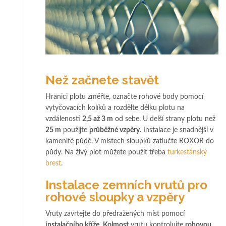
Než začnete stavět
Hranici plotu změřte, označte rohové body pomocí
vytyčovacích kolíků a rozdělte délku plotu na
vzdálenosti
2,5 až 3 m
od sebe. U delší strany plotu než
25 m
použijte
průběžné vzpěry
. Instalace je snadnější v
kamenité půdě. V místech sloupků zatlučte ROXOR do
půdy. Na živý plot můžete použít třeba
turkestánský
brest
.
Instalace zemních vrutů pro
rohové sloupky a vzpěry
Vruty zavrtejte do předražených míst pomocí
instalačního kříže
.
Kolmost
vrutu kontrolujte
rohovou