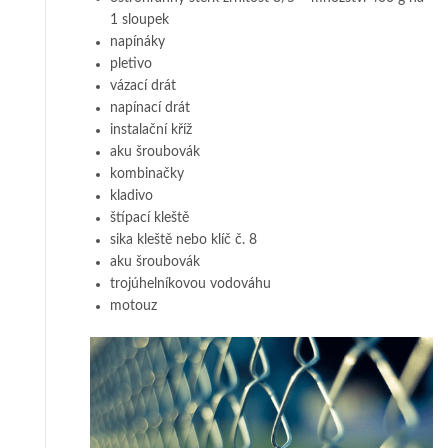
1 sloupek
napínáky
pletivo
vázací drát
napínací drát
instalační kříž
aku šroubovák
kombinačky
kladivo
štípací kleště
sika kleště nebo klíč č. 8
aku šroubovák
trojúhelníkovou vodováhu
motouz