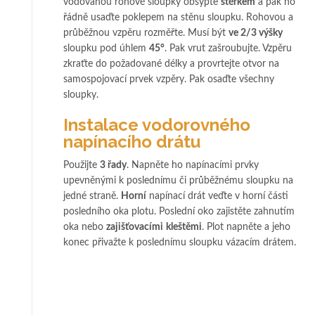
vodováhou rohové sloupky obsypte
štěrkem
a pak ho
řádně usaďte poklepem na stěnu sloupku. Rohovou a
průběžnou vzpěru rozměřte. Musí být
ve 2/3 výšky
sloupku pod úhlem
45°
. Pak vrut zašroubujte. Vzpěru
zkraťte do požadované délky a provrtejte otvor na
samospojovací prvek vzpěry. Pak osaďte všechny
sloupky.
Instalace vodorovného
napínacího drátu
Použijte
3 řady
. Napněte ho napínacími prvky
upevněnými k poslednímu či průběžnému sloupku na
jedné straně.
Horní
napínací drát veďte v horní části
posledního oka plotu. Poslední oko zajistěte zahnutím
oka nebo
zajišťovacími
kleštěmi
. Plot napněte a jeho
konec přivažte k poslednímu sloupku vázacím drátem.