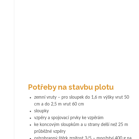
Potřeby na stavbu plotu
zemní vruty – pro sloupek do 1,6 m výšky vrut 50
cm a do 2,5 m vrut 60 cm
sloupky
vzpěry a spojovací prvky ke vzpěrám
ke koncovým sloupkům a u strany delší než 25 m
průběžné vzpěry
ostrohranný štěrk zrnitost 3/5 – množství 400 g na