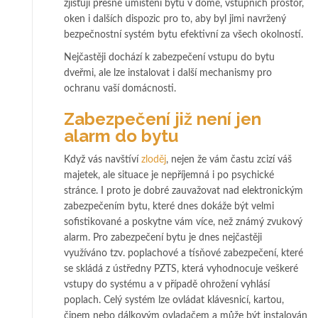
zjišťují přesné umístění bytu v domě, vstupních prostor,
oken i dalších dispozic pro to, aby byl jimi navržený
bezpečnostní systém bytu efektivní za všech okolností.
Nejčastěji dochází k zabezpečení vstupu do bytu
dveřmi, ale lze instalovat i další mechanismy pro
ochranu vaší domácnosti.
Zabezpečení již není jen
alarm do bytu
Když vás navštíví
zloděj
, nejen že vám častu zcizí váš
majetek, ale situace je nepříjemná i po psychické
stránce. I proto je dobré zauvažovat nad elektronickým
zabezpečením bytu, které dnes dokáže být velmi
sofistikované a poskytne vám více, než známý zvukový
alarm. Pro zabezpečení bytu je dnes nejčastěji
využíváno tzv. poplachové a tísňové zabezpečení, které
se skládá z ústředny PZTS, která vyhodnocuje veškeré
vstupy do systému a v případě ohrožení vyhlásí
poplach. Celý systém lze ovládat klávesnicí, kartou,
čipem nebo dálkovým ovladačem a může být instalován