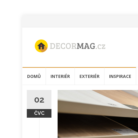
Přeskočit
DOMŮ
INTERIÉR
EXTERIÉR
INSPIRACE
na
obsah
02
ČVC