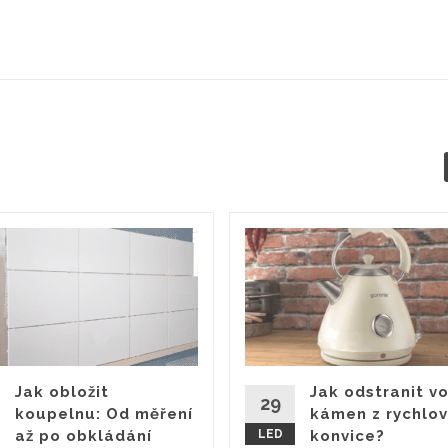
Jak obložit
Jak odstranit v
29
koupelnu: Od měření
kámen z rychlo
až po obkládání
LED
konvice?