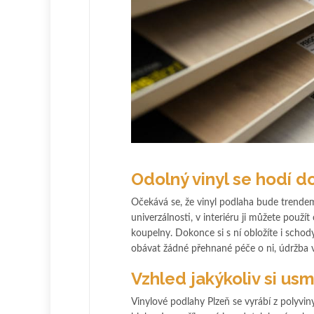
Odolný vinyl se hodí 
Očekává se, že vinyl podlaha bude trendem 
univerzálnosti, v interiéru ji můžete pou
koupelny. Dokonce si s ní obložíte i schod
obávat žádné přehnané péče o ni, údržba v
Vzhled jakýkoliv si usm
Vinylové podlahy Plzeň se vyrábí z polyvin