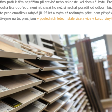
ny patří k těm nejtěžším při stavbě nebo rekonstrukci domu či bytu. Pro
dlouhá léta dopředu, není nic snazšího než si nechat poradit od odborníků.
 problematikou zabývá již 25 let a svým až rodinným přístupem přispěl
ívejme na to, proč jsou
v posledních letech stále více a více v kurzu viny