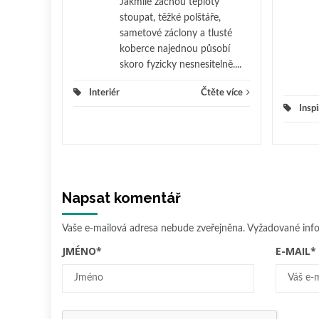
Jakmile začnou teploty
ěte více
stoupat, těžké polštáře,
sametové záclony a tlusté
koberce najednou působí
skoro fyzicky nesnesitelně....
Interiér
Čtěte více
Insp
Napsat komentář
Vaše e-mailová adresa nebude zveřejněna.
Vyžadované inf
JMÉNO
*
E-MAIL
*