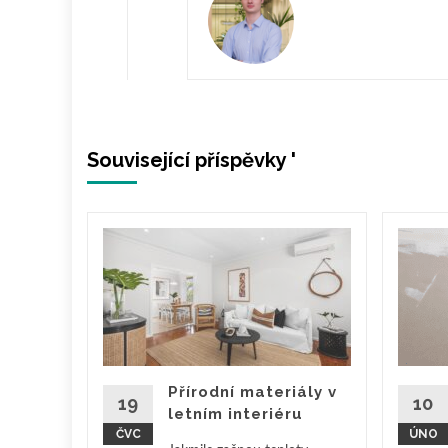
Související příspěvky '
chod
šetří
enku.
dnoduchá
Přírodní materiály v
19
10
mi.
letním interiéru
ČVC
ÚNO