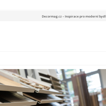
Přeskočit
Decormag.cz – Inspirace pro moderní bydl
na
obsah