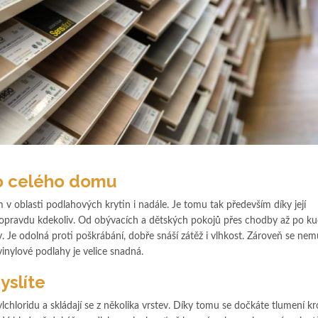
do celého domu
v oblasti podlahových krytin i nadále. Je tomu tak především díky její
žít opravdu kdekoliv. Od obývacích a dětských pokojů přes chodby až po k
y. Je odolná proti poškrábání, dobře snáší zátěž i vlhkost. Zároveň se nem
inylové podlahy je velice snadná.
yslíte
ylchloridu a skládají se z několika vrstev. Díky tomu se dočkáte tlumení k