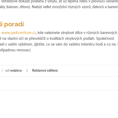
 Vzhledově dokáže podlaha z vinylu, ať už lepená nebo v plovoucí variant
iály (kámen, dřevo). Nabízí velké množství různých vzorů, dekorů a barev
di poradí
a
www.parkcentrum.cz
, kde naleznete vinylové dílce v různých barevných
 na vlastní oči se přesvědčit o kvalitách vinylových podlah. Společnost
 vaším výběrem, zjistíte, co se vám do vašeho interiéru hodí a co ne. 
případnou renovací.
/
od
redakce
Reklamní sdělení
,