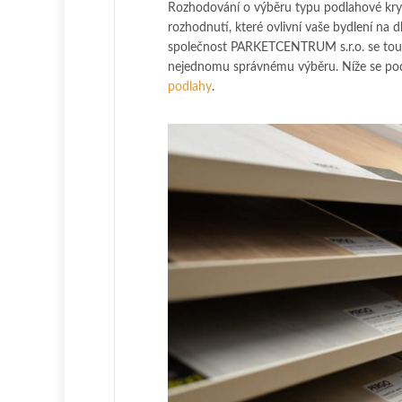
Rozhodování o výběru typu podlahové kryti
rozhodnutí, které ovlivní vaše bydlení na 
společnost PARKETCENTRUM s.r.o. se touto
nejednomu správnému výběru. Níže se pod
podlahy
.