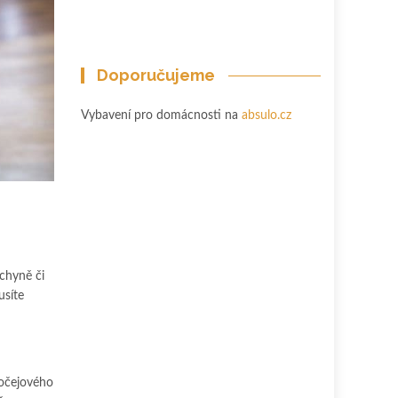
Doporučujeme
Vybavení pro domácnosti na
absulo.cz
uchyně či
usíte
ročejového