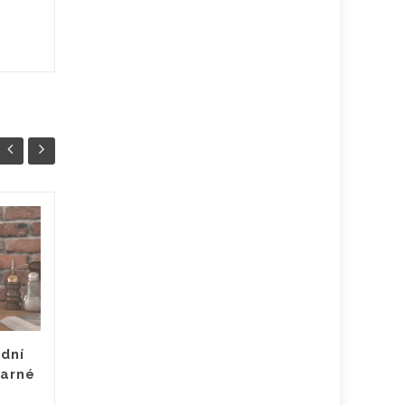
Jak vyčistit skvrny od
16
30
kafe? Rychle a
LED
jednoduše
PRO
Zbavit se skvrn od kávy
nemusí být vůbec snadné.
Důležitá je rychlost i kvalita
odní
vašeho zásahu. Snazší totiž
varné
bude skvrnu od...