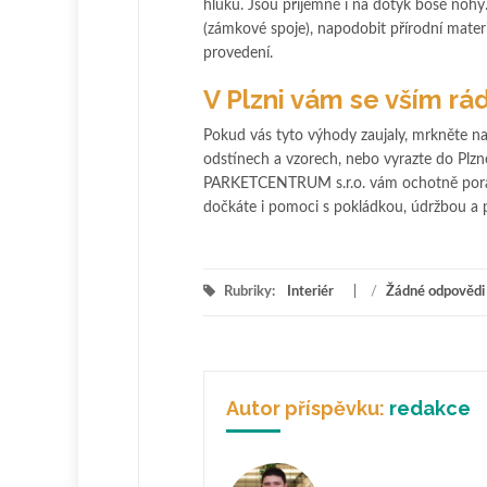
hluku. Jsou příjemné i na dotyk bosé nohy.
(zámkové spoje), napodobit přírodní mater
provedení.
V Plzni vám se vším rá
Pokud vás tyto výhody zaujaly, mrkněte n
odstínech a vzorech, nebo vyrazte do Plzně
PARKETCENTRUM s.r.o. vám ochotně poradí s
dočkáte i pomoci s pokládkou, údržbou a 
Rubriky:
Interiér
/
Žádné odpovědi
Autor příspěvku:
redakce