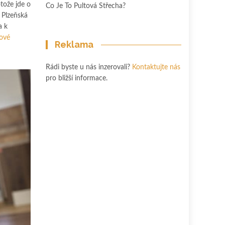
tože jde o
Co Je To Pultová Střecha?
 Plzeňská
a k
lové
Reklama
Rádi byste u nás inzerovali?
Kontaktujte nás
pro bližší informace.