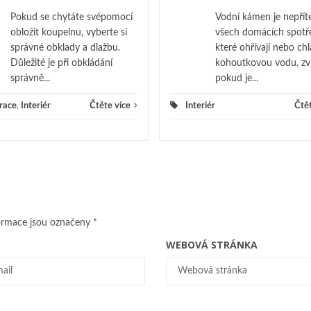
Pokud se chytáte svépomocí
Vodní kámen je nepřít
obložit koupelnu, vyberte si
všech domácích spotř
správné obklady a dlažbu.
které ohřívají nebo chl
Důležité je při obkládání
kohoutkovou vodu, zv
správně...
pokud je...
irace
,
Interiér
Čtěte více
Interiér
Čtět
ormace jsou označeny
*
WEBOVÁ STRÁNKA