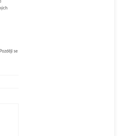
ě
ných
Později se