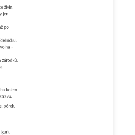
e živin.
y jen
až po
delníčku.
zvolna –
h zárodků.
a.
oba kolem
stravu.
e, pórek,
lgur),