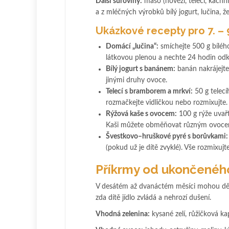
Další suroviny:
maso (hovězí, telecí, kachní,
a z mléčných výrobků bílý jogurt, lučina, ž
Ukázkové recepty pro 7. – 
Domácí „lučina“:
smíchejte 500 g bíléh
látkovou plenou a nechte 24 hodin odka
Bílý jogurt s banánem:
banán nakrájejte
jinými druhy ovoce.
Telecí s bramborem a mrkví:
50 g telecí
rozmačkejte vidličkou nebo rozmixujte.
Rýžová kaše s ovocem:
100 g rýže uvař
Kaši můžete obměňovat různým ovoce
Švestkovo–hruškové pyré s borůvkami:
(pokud už je dítě zvyklé). Vše rozmixuj
Příkrmy od ukončeného
V desátém až dvanáctém měsíci mohou děti 
zda dítě jídlo zvládá a nehrozí dušení.
Vhodná zelenina:
kysané zelí, růžičková kap