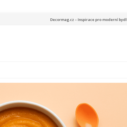
Přeskočit
Decormag.cz – Inspirace pro moderní bydl
na
obsah