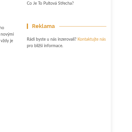
Co Je To Pultová Střecha?
Reklama
ého
t novými
Rádi byste u nás inzerovali?
Kontaktujte nás
 vždy je
pro bližší informace.