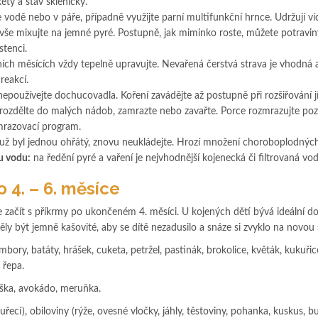
kety a stav skleničky.
 vodě nebo v páře, případně využijte parní multifunkční hrnce. Udržují víc
vše mixujte na jemné pyré. Postupně, jak miminko roste, můžete potravin
stenci.
ích měsících vždy tepelně upravujte. Nevařená čerstvá strava je vhodná 
reakcí.
epoužívejte dochucovadla. Koření zavádějte až postupně při rozšiřování jí
 rozdělte do malých nádob, zamrazte nebo zavařte. Porce rozmrazujte po
zmrazovací program.
 už byl jednou ohřátý, znovu neukládejte. Hrozí množení choroboplodnýc
u vodu:
na ředění pyré a vaření je nejvhodnější kojenecká či filtrovaná vod
 4. – 6. měsíce
 začít s příkrmy po ukončeném 4. měsíci. U kojených dětí bývá ideální d
y být jemně kašovité, aby se dítě nezadusilo a snáze si zvyklo na novou 
bory, batáty, hrášek, cuketa, petržel, pastinák, brokolice, květák, kukuřic
 řepa.
uška, avokádo, meruňka.
kuřecí), obiloviny (rýže, ovesné vločky, jáhly, těstoviny, pohanka, kuskus, bu