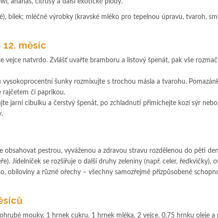
iwi, ananas, citrusy a další exotické plody.
), bílek; mléčné výrobky (kravské mléko pro tepelnou úpravu, tvaroh, sm
 12. měsíc
e vejce natvrdo. Zvlášť uvařte bramboru a listový špenát, pak vše rozmač
ů vysokoprocentní šunky rozmixujte s trochou másla a tvarohu. Pomazán
 rajčetem či paprikou.
te jarní cibulku a čerstvý špenát, po zchladnutí přimíchejte kozí sýr nebo
.
te obsahovat pestrou, vyváženou a zdravou stravu rozdělenou do pěti de
e). Jídelníček se rozšiřuje o další druhy zeleniny (např. celer, ředkvičky), 
maso, obiloviny a různé ořechy – všechny samozřejmě přizpůsobené schop
ěsíců
ohrubé mouky, 1 hrnek cukru, 1 hrnek mléka, 2 vejce, 0,75 hrnku oleje a