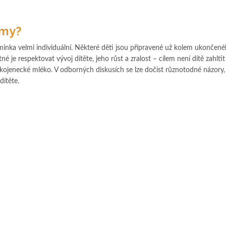
rmy?
minka velmi individuální. Některé děti jsou připravené už kolem ukončen
né je respektovat vývoj dítěte, jeho růst a zralost – cílem není dítě zahlti
 kojenecké mléko. V odborných diskusích se lze dočíst různotodné názory,
dítěte.