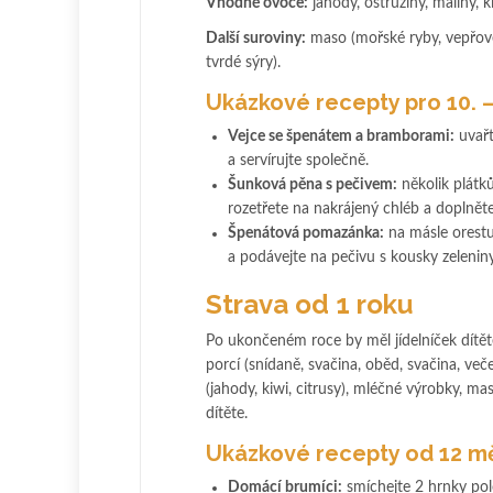
Vhodné ovoce:
jahody, ostružiny, maliny, k
Další suroviny:
maso (mořské ryby, vepřové
tvrdé sýry).
Ukázkové recepty pro 10. –
Vejce se špenátem a bramborami:
uvařt
a servírujte společně.
Šunková pěna s pečivem:
několik plátk
rozetřete na nakrájený chléb a doplněte
Špenátová pomazánka:
na másle orestuj
a podávejte na pečivu s kousky zeleniny
Strava od 1 roku
Po ukončeném roce by měl jídelníček dítě
porcí (snídaně, svačina, oběd, svačina, večeř
(jahody, kiwi, citrusy), mléčné výrobky, 
dítěte.
Ukázkové recepty od 12 m
Domácí brumíci:
smíchejte 2 hrnky pol