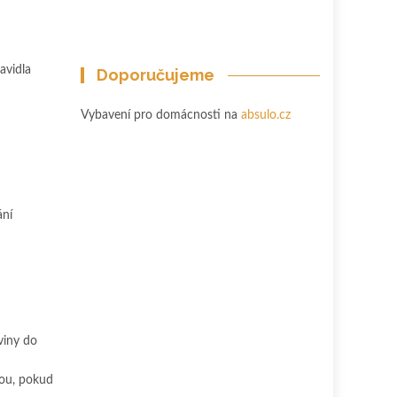
avidla
Doporučujeme
Vybavení pro domácnosti na
absulo.cz
ání
viny do
vou, pokud