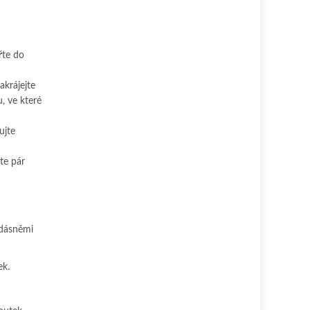
řte do
akrájejte
, ve které
ujte
te pár
 dásněmi
ek.