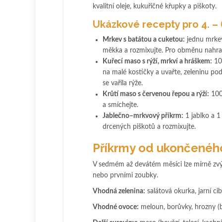
kvalitní oleje, kukuřičné křupky a piškoty.
Ukázkové recepty pro 4. – 
Mrkev s batátou a cuketou:
jednu mrkev
měkka a rozmixujte. Pro obměnu nahra
Kuřecí maso s rýží, mrkví a hráškem:
100
na malé kostičky a uvařte, zeleninu po
se vařila rýže.
Krůtí maso s červenou řepou a rýží:
100 
a smíchejte.
Jablečno–mrkvový příkrm:
1 jablko a 1
drcených piškotů a rozmixujte.
Příkrmy od ukončeného
V sedmém až devátém měsíci lze mírně zvýš
nebo prvními zoubky.
Vhodná zelenina:
salátová okurka, jarní cib
Vhodné ovoce:
meloun, borůvky, hrozny (b