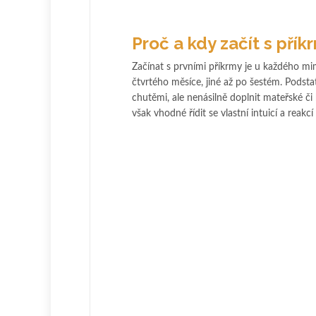
Proč a kdy začít s přík
Začínat s prvními příkrmy je u každého mi
čtvrtého měsíce, jiné až po šestém. Podstat
chutěmi, ale nenásilně doplnit mateřské či
však vhodné řídit se vlastní intuicí a reakcí 