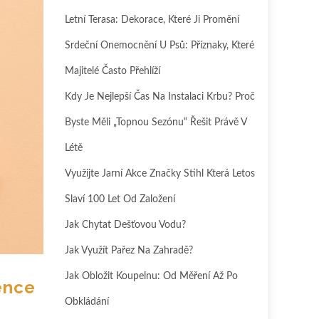
Letní Terasa: Dekorace, Které Ji Promění
Srdeční Onemocnění U Psů: Příznaky, Které
Majitelé Často Přehlíží
Kdy Je Nejlepší Čas Na Instalaci Krbu? Proč
Byste Měli „topnou Sezónu“ Řešit Právě V
Létě
Využijte Jarní Akce Značky Stihl Která Letos
Slaví 100 Let Od Založení
Jak Chytat Dešťovou Vodu?
Jak Využít Pařez Na Zahradě?
Jak Obložit Koupelnu: Od Měření Až Po
ence
Obkládání