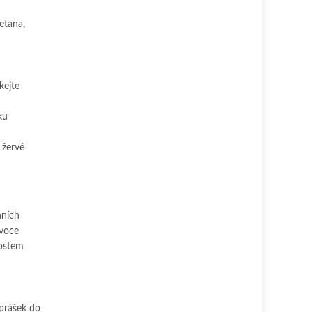
etana,
kejte
ku
 žervé
nních
ovoce
nostem
 prášek do