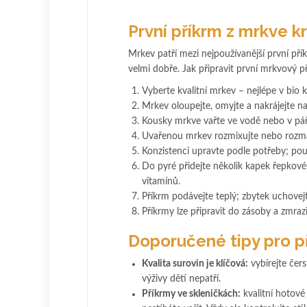
První příkrm z mrkve k
Mrkev patří mezi nejpoužívanější první přík
velmi dobře. Jak připravit první mrkvový p
Vyberte kvalitní mrkev – nejlépe v bio 
Mrkev oloupejte, omyjte a nakrájejte n
Kousky mrkve vařte ve vodě nebo v pá
Uvařenou mrkev rozmixujte nebo rozmač
Konzistenci upravte podle potřeby; pou
Do pyré přidejte několik kapek řepkové
vitamínů.
Příkrm podávejte teplý; zbytek uchovejt
Příkrmy lze připravit do zásoby a zmrazi
Doporučené tipy pro p
Kvalita surovin je klíčová:
vybírejte čers
výživy dětí nepatří.
Příkrmy ve skleničkách:
kvalitní hotové