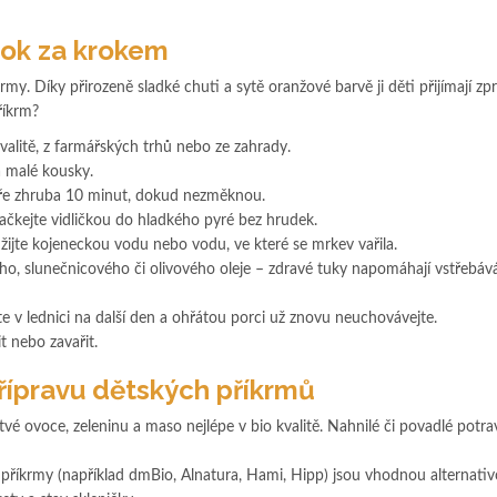
rok za krokem
rmy. Díky přirozeně sladké chuti a sytě oranžové barvě ji děti přijímají zpr
říkrm?
kvalitě, z farmářských trhů nebo ze zahrady.
a malé kousky.
ře zhruba 10 minut, dokud nezměknou.
kejte vidličkou do hladkého pyré bez hrudek.
žijte kojeneckou vodu nebo vodu, ve které se mrkev vařila.
ho, slunečnicového či olivového oleje – zdravé tuky napomáhají vstřebáv
e v lednici na další den a ohřátou porci už znovu neuchovávejte.
t nebo zavařit.
řípravu dětských příkrmů
tvé ovoce, zeleninu a maso nejlépe v bio kvalitě. Nahnilé či povadlé potra
 příkrmy (například dmBio, Alnatura, Hami, Hipp) jsou vhodnou alternati