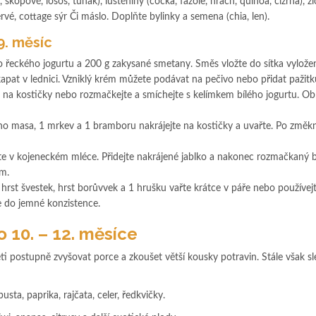
 skopové, losos, tuňák), luštěniny (čočka, fazole, hrách, quinoa, cizrna), ž
ervé, cottage sýr Či máslo. Doplňte bylinky a semena (chia, len).
9. měsíc
o řeckého jogurtu a 200 g zakysané smetany. Směs vložte do sítka vylož
pat v lednici. Vzniklý krém můžete podávat na pečivo nebo přidat pažitk
 na kostičky nebo rozmačkejte a smíchejte s kelímkem bílého jogurtu. O
ho masa, 1 mrkev a 1 bramboru nakrájejte na kostičky a uvařte. Po změk
te v kojeneckém mléce. Přidejte nakrájené jablko a nakonec rozmačkaný 
m.
hrst švestek, hrst borůvvek a 1 hrušku vařte krátce v páře nebo používej
te do jemné konzistence.
 10. – 12. měsíce
postupně zvyšovat porce a zkoušet větší kousky potravin. Stále však sl
usta, paprika, rajčata, celer, ředkvičky.