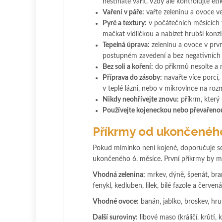
nestíháte vařit. Vždy ale kontrolujte eti
Vaření v páře:
vařte zeleninu a ovoce ve
Pyré a textury:
v počátečních měsících 
mačkat vidličkou a nabízet hrubší konzi
Tepelná úprava:
zeleninu a ovoce v prvn
postupném zavedení a bez negativních 
Bez soli a koření:
do příkrmů nesolte a n
Příprava do zásoby:
navařte více porcí,
v teplé lázni, nebo v mikrovlnce na ro
Nikdy neohřívejte znovu:
příkrm, který
Používejte kojeneckou nebo převařeno
Příkrmy od ukončeného
Pokud miminko není kojené, doporučuje se
ukončeného 6. měsíce. První příkrmy by měl
Vhodná zelenina:
mrkev, dýně, špenát, bram
fenykl, kedluben, lilek, bílé fazole a červená
Vhodné ovoce:
banán, jablko, broskev, hr
Další suroviny:
libové maso (králičí, krůtí, 