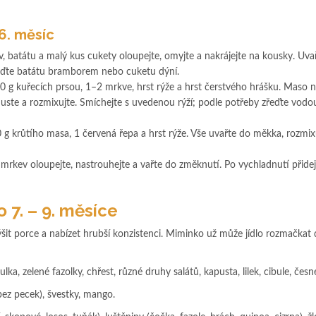
6. měsíc
, batátu a malý kus cukety oloupejte, omyjte a nakrájejte na kousky. Uva
ďte batátu bramborem nebo cuketu dýní.
 g kuřecích prsou, 1–2 mrkve, hrst rýže a hrst čerstvého hrášku. Maso n
duste a rozmixujte. Smíchejte s uvedenou rýží; podle potřeby zřeďte vodou
g krůtího masa, 1 červená řepa a hrst rýže. Vše uvařte do měkka, rozmix
 mrkev oloupejte, nastrouhejte a vařte do změknutí. Po vychladnutí přidej
 7. – 9. měsíce
it porce a nabízet hrubší konzistenci. Miminko už může jídlo rozmačkat
ulka, zelené fazolky, chřest, různé druhy salátů, kapusta, lilek, cibule, česn
ez pecek), švestky, mango.