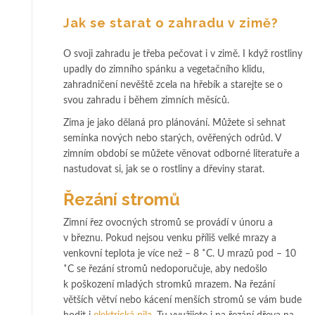
Jak se starat o zahradu v zimě?
O svoji zahradu je třeba pečovat i v zimě. I když rostliny
upadly do zimního spánku a vegetačního klidu,
zahradničení nevěště zcela na hřebík a starejte se o
svou zahradu i během zimních měsíců.
Zima je jako dělaná pro plánování. Můžete si sehnat
semínka nových nebo starých, ověřených odrůd. V
zimním období se můžete věnovat odborné literatuře a
nastudovat si, jak se o rostliny a dřeviny starat.
Řezání stromů
Zimní řez ovocných stromů se provádí v únoru a
v březnu. Pokud nejsou venku příliš velké mrazy a
venkovní teplota je více než – 8
˚
C. U mrazů pod – 10
˚
C se řezání stromů nedoporučuje, aby nedošlo
k poškození mladých stromků mrazem. Na řezání
větších větví nebo kácení menších stromů se vám bude