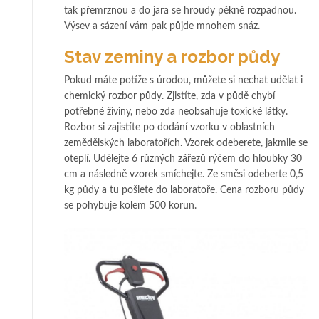
tak přemrznou a do jara se hroudy pěkně rozpadnou.
Výsev a sázení vám pak půjde mnohem snáz.
Stav zeminy a rozbor půdy
Pokud máte potíže s úrodou, můžete si nechat udělat i
chemický rozbor půdy. Zjistíte, zda v půdě chybí
potřebné živiny, nebo zda neobsahuje toxické látky.
Rozbor si zajistíte po dodání vzorku v oblastních
zemědělských laboratořích. Vzorek odeberete, jakmile se
oteplí. Udělejte 6 různých zářezů rýčem do hloubky 30
cm a následně vzorek smíchejte. Ze směsi odeberte 0,5
kg půdy a tu pošlete do laboratoře. Cena rozboru půdy
se pohybuje kolem 500 korun.