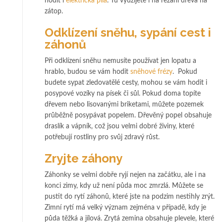
hodit i
elektrická pila
. Tu využijete i na řezání dřeva na
zátop.
Odklízení sněhu, sypání cest i
záhonů
Při odklízení sněhu nemusíte používat jen lopatu a
hrablo, budou se vám hodit
sněhové frézy
.
Pokud
budete sypat zledovatělé cesty, mohou se vám hodit i
posypové vozíky na písek či sůl. Pokud doma topíte
dřevem nebo lisovanými briketami, můžete pozemek
průběžně posypávat popelem. Dřevěný popel obsahuje
draslík a vápník, což jsou velmi dobré živiny, které
potřebují rostliny pro svůj zdravý růst.
Zryjte záhony
Záhonky se velmi dobře ryjí nejen na začátku, ale i na
konci zimy, kdy už není půda moc zmrzlá. Můžete se
pustit do rytí záhonů, které jste na podzim nestihly zrýt.
Zimní rytí má velký význam zejména v případě, kdy je
půda těžká a jílová. Zrytá zemina obsahuje plevele, které