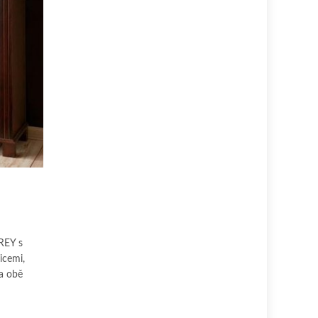
GREY s
icemi,
na obě