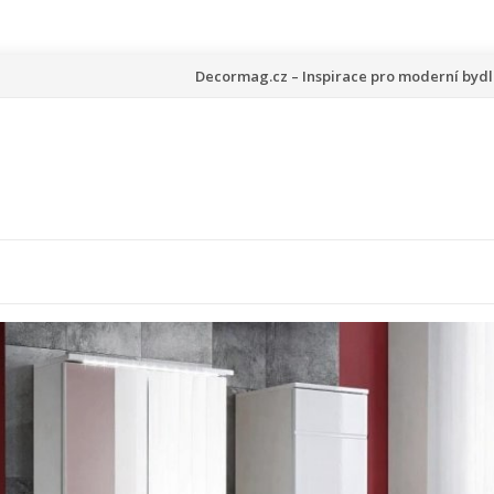
Přeskočit
Decormag.cz – Inspirace pro moderní bydl
na
obsah