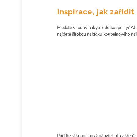
Inspirace, jak zařídi
Hledáte vhodný nábytek do koupelny? Ať u
najdete širokou nabídku koupelnového náb
Pořiďte si koupelnový nábytek, díky které