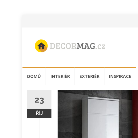
Přeskočit
DOMŮ
INTERIÉR
EXTERIÉR
INSPIRACE
na
obsah
23
ŘÍJ