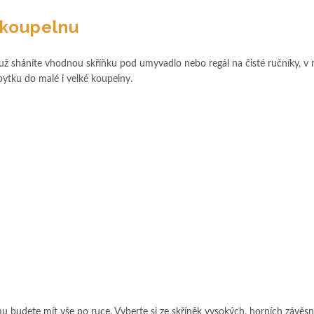
t koupelnu
ž sháníte vhodnou skříňku pod umyvadlo nebo regál na čisté ručníky, v 
ytku do malé i velké koupelny.
mu budete mít vše po ruce, Vyberte si ze skříněk vysokých, horních závě