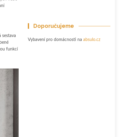
nní
Doporučujeme
á sestava
Vybavení pro domácnosti na
absulo.cz
íbené
nou funkcí