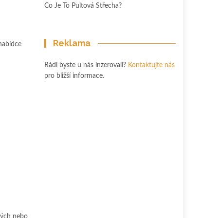
Co Je To Pultová Střecha?
Reklama
nabídce
Rádi byste u nás inzerovali?
Kontaktujte nás
pro bližší informace.
sných nebo