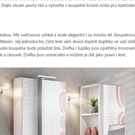
 Dejte věcem pevný řád a vytvořte v koupelně kromě místa pro každode
lasikou. Má nadčasový vzhled a bude elegantní i za mnoho let. Koupelnov
ím. Její jednoduché, čisté linie vám dovol doplnit doplňky ve vaší obl
vaše koupelna bude pokaždé jiná. Dvířka i šuplíky jsou opatřeny inovova
ek a zásuvek. Dvířka jsou univerzální a můžete je dát jako pravé i levé.