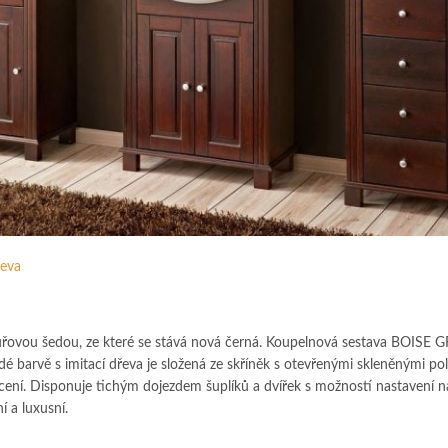
řeva
ouřovou šedou, ze které se stává nová černá. Koupelnová sestava BOISE 
barvě s imitací dřeva je složená ze skříněk s otevřenými skleněnými pol
cení. Disponuje tichým dojezdem šuplíků a dvířek s možností nastavení 
í a luxusní.