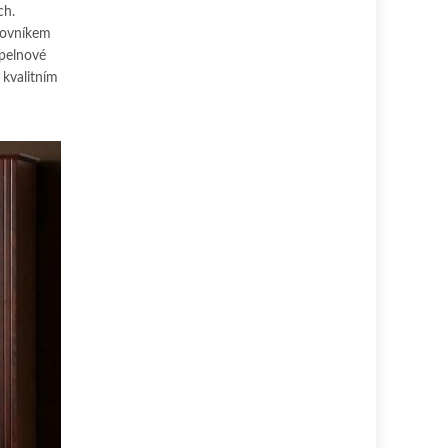
ch.
lovníkem
upelnové
 kvalitním