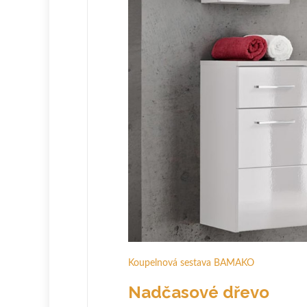
Koupelnová sestava BAMAKO
Nadčasové dřevo