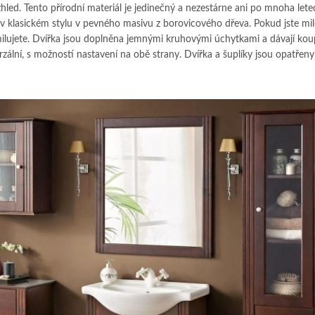
led. Tento přírodní materiál je jedinečný a nezestárne ani po mnoha lete
 klasickém stylu v pevného masivu z borovicového dřeva. Pokud jste mi
amilujete. Dvířka jsou doplněna jemnými kruhovými úchytkami a dávají ko
rzální, s možností nastavení na obě strany. Dvířka a šuplíky jsou opatřeny